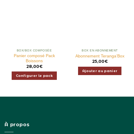
BOX/BOX COMPOSÉE
BOX EN ABONNEMENT
Panier composé Pack
Abonnement Teranga’Box
Boissons
25,00
€
28,00
€
Ajouter au panier
Configurer le pack
À propos