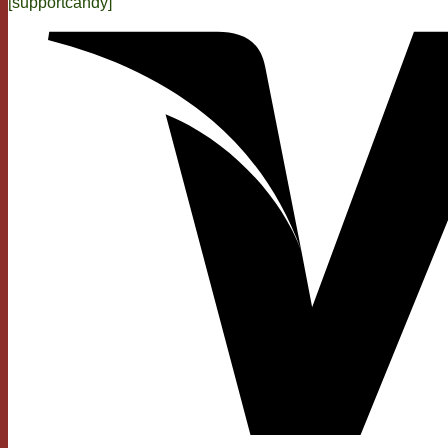
[supportcandy]