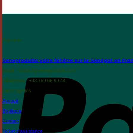
À propos
Seneproduits: votre fenêtre sur le Sénégal en Fra
Email : contact@seneproduits.com
Téléphone : +33 769 68 99 44
Liens rapides
Accueil
Boutique
Contact
Ticket d’assistance