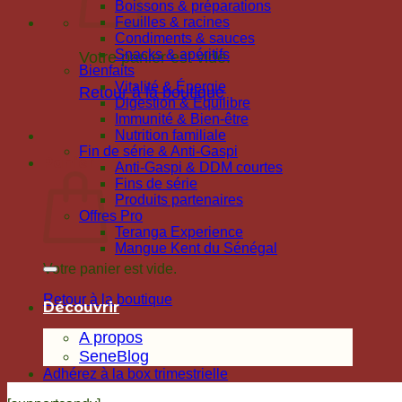
Boissons & préparations
Feuilles & racines
Condiments & sauces
Snacks & apéritifs
Votre panier est vide.
Bienfaits
Vitalité & Énergie
Retour à la boutique
Digestion & Équilibre
Immunité & Bien-être
Nutrition familiale
Fin de série & Anti-Gaspi
Panier
Anti-Gaspi & DDM courtes
Fins de série
Produits partenaires
Offres Pro
Teranga Experience
Mangue Kent du Sénégal
Votre panier est vide.
Retour à la boutique
Découvrir
A propos
SeneBlog
Adhérez à la box trimestrielle