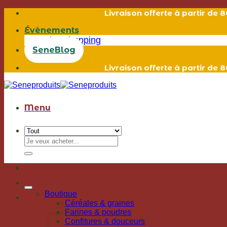
Passer
Livraison offerte à partir de
au
Évènements
contenu
Live shopping
SeneBlog
Livraison offerte à partir de
Menu
Recherche
pour :
Boutique
Céréales & graines
Farines & poudres
Confitures & douceurs