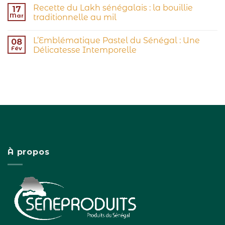
Recette du Lakh sénégalais : la bouillie
17
Mar
traditionnelle au mil
L’Emblématique Pastel du Sénégal : Une
08
Fév
Délicatesse Intemporelle
À propos