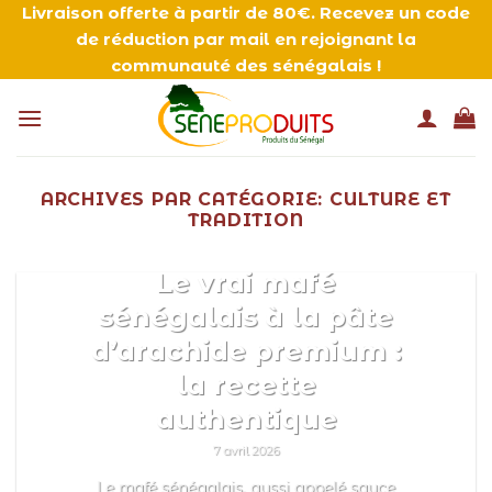
Passer
Livraison offerte à partir de 80€. Recevez un code
de réduction par mail en rejoignant la
au
communauté des sénégalais !
contenu
ARCHIVES PAR CATÉGORIE:
CULTURE ET
TRADITION
RECETTES RECETTES TRADITIONNELLES
Le vrai mafé
sénégalais à la pâte
d’arachide premium :
la recette
authentique
7 avril 2026
Le mafé sénégalais, aussi appelé sauce