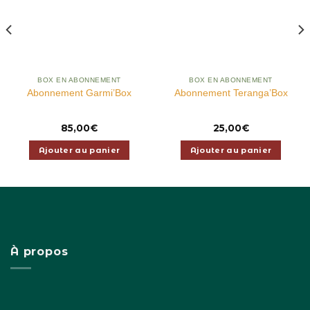
BOX EN ABONNEMENT
BOX EN ABONNEMENT
Abonnement Garmi’Box
Abonnement Teranga’Box
85,00
€
25,00
€
Ajouter au panier
Ajouter au panier
À propos