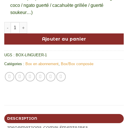
coco / ngato guerté / cacahuète grillée / guerté
soukeur…)
quantité de Abonnement Lingueer'Box
Ajouter au panier
UGS :
BOX-LINGUEER-1
Catégories :
Box en abonnement
,
Box/Box composée
DESCRIPTION
INFORMATIONS COMPLÉMENTAIRES