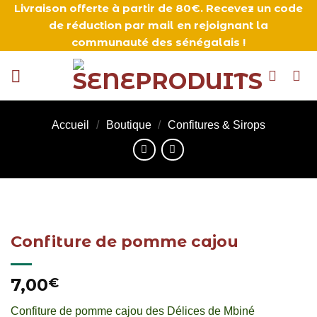
Livraison offerte à partir de 80€. Recevez un code
Passer
de réduction par mail en rejoignant la
au
communauté des sénégalais !
contenu
Accueil
/
Boutique
/
Confitures & Sirops
Confiture de pomme cajou
7,00
€
Confiture de pomme cajou des Délices de Mbiné