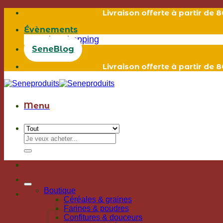
Passer
Livraison offerte à partir de
au
Évènements
contenu
Live shopping
SeneBlog
Livraison offerte à partir de
Menu
Recherche
pour :
Boutique
Céréales & graines
Farines & poudres
Confitures & douceurs