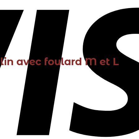
in avec foulard M et L