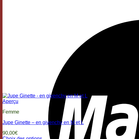
Aperçu
Femme
Jupe Ginette – en givenchy en M et L
90,00
€
Choix des options