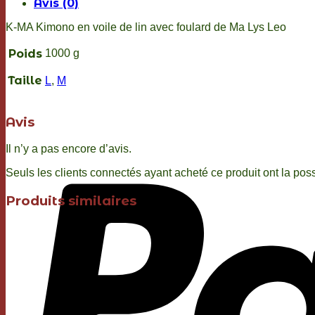
Avis (0)
de
lin
K-MA Kimono en voile de lin avec foulard de Ma Lys Leo
avec
foulard
Poids
1000 g
M
et
Taille
L
,
M
L
Avis
Il n’y a pas encore d’avis.
Seuls les clients connectés ayant acheté ce produit ont la possi
Produits similaires