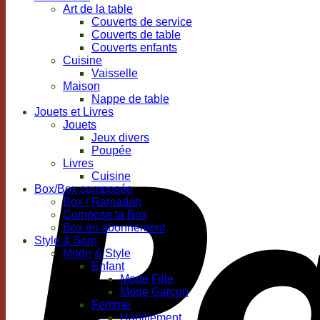
Art de la table
Couverts de service
Couverts de table
Couverts enfants
Cuisine
Vaisselle
Maison
Nappe de table
Jouets et Livres
Jouets
Jeux divers
Poupée
Livres
Cuisine
Box/Box composée
Box / Ramadan
Compose ta Box
Box en abonnement
Style & Soin
Mode & Style
Enfant
Mode Fille
Mode Garçon
Femme
Habillement