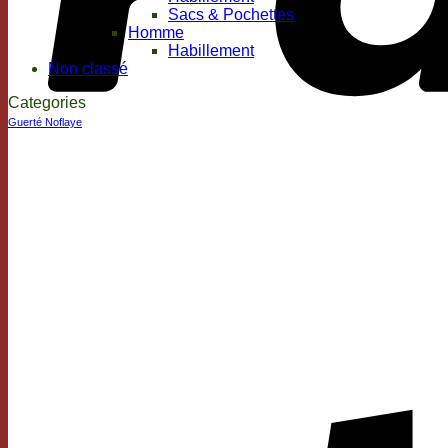
Sacs & Pochettes
Homme
Habillement
Non classé
Categories
Guerté Noflaye
Par format
+
1kg
30g
350g
450g
5kg
6 personnes
650g
8 personnes
Avec couvercle
Sans couvercle
15kgs
18kgs