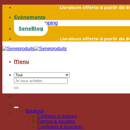
Passer
Livraison offerte à partir de
au
Évènements
contenu
Live shopping
SeneBlog
Livraison offerte à partir de
Menu
Recherche
pour :
Boutique
Céréales & graines
Farines & poudres
Confitures & douceurs