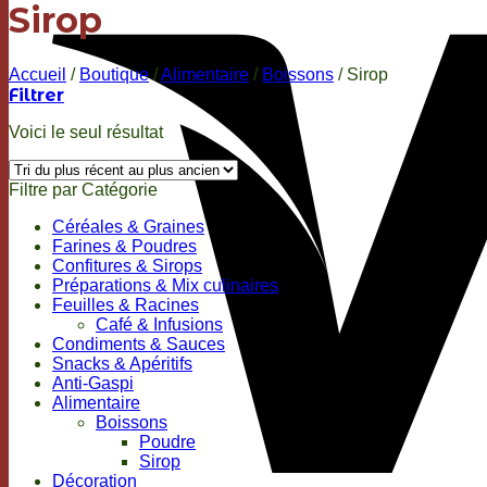
Sirop
Accueil
/
Boutique
/
Alimentaire
/
Boissons
/
Sirop
Filtrer
Voici le seul résultat
Filtre par Catégorie
Céréales & Graines
Farines & Poudres
Confitures & Sirops
Préparations & Mix culinaires
Feuilles & Racines
Café & Infusions
Condiments & Sauces
Snacks & Apéritifs
Anti-Gaspi
Alimentaire
Boissons
Poudre
Sirop
Décoration