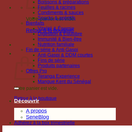
Boissons & préparations
Feuilles & racines
Condiments & sauces
Snacks & apéritifs
Votre panier est vide.
Bienfaits
Vitalité & Énergie
Retour à la boutique
Digestion & Équilibre
Immunité & Bien-être
Nutrition familiale
Fin de série & Anti-Gaspi
Panier
Anti-Gaspi & DDM courtes
Fins de série
Produits partenaires
Offres Pro
Teranga Experience
Mangue Kent du Sénégal
Votre panier est vide.
Retour à la boutique
Découvrir
A propos
SeneBlog
Adhérez à la box trimestrielle