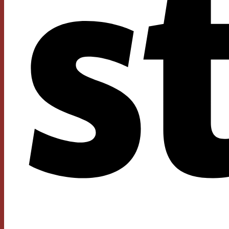
4kgs
Par nombre de couverts
+
Par saveur
+
Par taille
+
10 ans
12cm
15cm
2 ans
4 ans
8 ans
L
M
S
XL
XXL