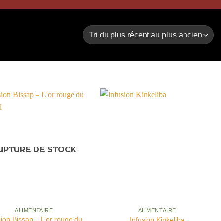
UPTURE DE STOCK
APERÇU
APERÇU
ALIMENTAIRE
ALIMENTAIRE
sion Bissap – L’or rouge du
Infusion Kinkeliba