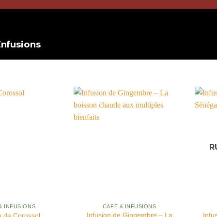
Infusions
R
PERÇU
APERÇU
& INFUSIONS
CAFÉ & INFUSIONS
Infusion de Gingembre – La
Infu
n de Corossol