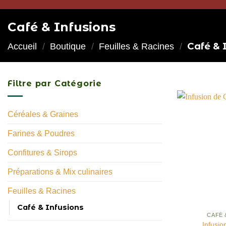
Café & Infusions
Café & 
Accueil
/
Boutique
/
Feuilles & Racines
/
Filtre par Catégorie
Prix
Price from
Céréales & Graines
Farines & Poudres
Confitures & Sirops
Price to
Préparations & Mix culinaires
Feuilles & Racines
Café & Infusions
Price filter
A
CAFÉ 
Infusio