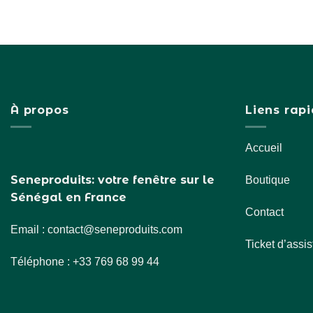
2 ans
4 ans
8 ans
À propos
Liens rap
L
M
Accueil
S
Seneproduits: votre fenêtre sur le
Boutique
Sénégal en France
XL
Contact
Email : contact@seneproduits.com
XXL
Ticket d’assi
Téléphone : +33 769 68 99 44