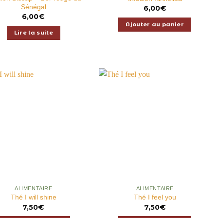
Sénégal
6,00
€
6,00
€
Ajouter au panier
Lire la suite
APERÇU
APERÇU
ALIMENTAIRE
ALIMENTAIRE
Thé I will shine
Thé I feel you
7,50
€
7,50
€