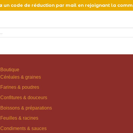
vez un code de réduction par mail en rejoignant la com
Boutique
Céréales & graines
Farines & poudres
Confitures & douceurs
Boissons & préparations
Feuilles & racines
Condiments & sauces