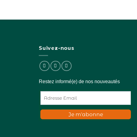
a
plusieurs
variations.
Les
options
peuvent
être
Suivez-nous
choisies
sur
la
page
du
Restez informé(e) de nos nouveautés
produit