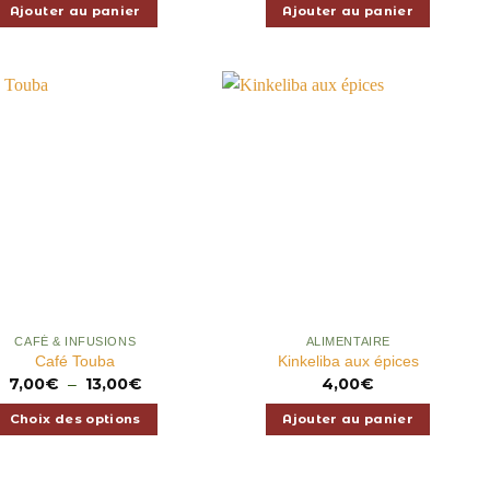
Ajouter au panier
Ajouter au panier
APERÇU
APERÇU
CAFÉ & INFUSIONS
ALIMENTAIRE
Café Touba
Kinkeliba aux épices
7,00
€
13,00
€
Plage
4,00
€
–
de
prix :
Choix des options
Ajouter au panier
7,00€
à
Ce
13,00€
produit