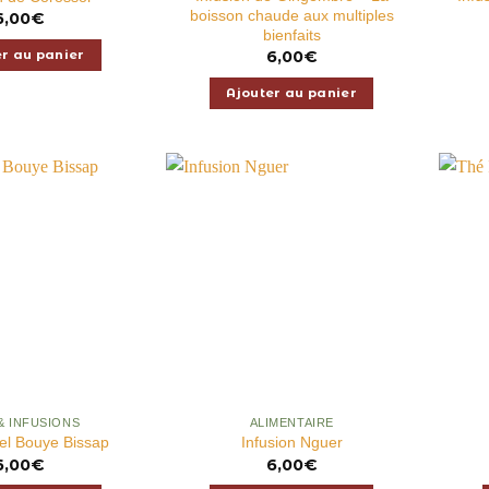
boisson chaude aux multiples
6,00
€
bienfaits
at
+
er au panier
6,00
€
Ajouter au panier
nnes
PERÇU
APERÇU
nnes
& INFUSIONS
ALIMENTAIRE
Kel Bouye Bissap
Infusion Nguer
6,00
€
6,00
€
uvercle