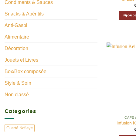
Condiments & Sauces
Snacks & Apéritifs
Par form
Ajout
Anti-Gaspi
1kg
Alimentaire
30g
Décoration
350g
Jouets et Livres
450g
Box/Box composée
5kg
Style & Soin
6 perso
Non classé
650g
Categories
A
8 perso
CAFÉ 
Infusion 
Guerté Noflaye
Avec co